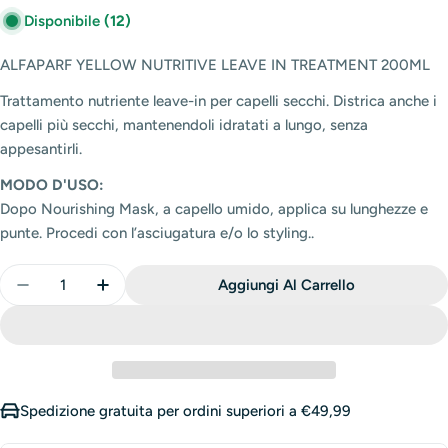
Disponibile
(12)
ALFAPARF YELLOW NUTRITIVE LEAVE IN TREATMENT 200ML
Trattamento nutriente leave-in per capelli secchi. Districa anche i
capelli più secchi, mantenendoli idratati a lungo, senza
appesantirli.
MODO D'USO:
Dopo Nourishing Mask, a capello umido, applica su lunghezze e
punte. Procedi con l’asciugatura e/o lo styling..
Quantità
Aggiungi Al Carrello
Diminuisci La Quantità Di ALFAPARF YELLOW NU
Aumenta La Quantità Di ALFAPARF YEL
Spedizione gratuita per ordini superiori a €49,99