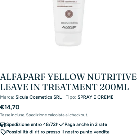
ALFAPARF YELLOW NUTRITIVE
LEAVE IN TREATMENT 200ML
Marca:
Sicula Cosmetics SRL
Tipo:
SPRAY E CREME
Prezzo
€14,70
di
Tasse incluse.
Spedizione
calcolata al checkout.
listino
Spedizione entro 48/72h
Paga anche in 3 rate
Possibilità di ritiro presso il nostro punto vendita