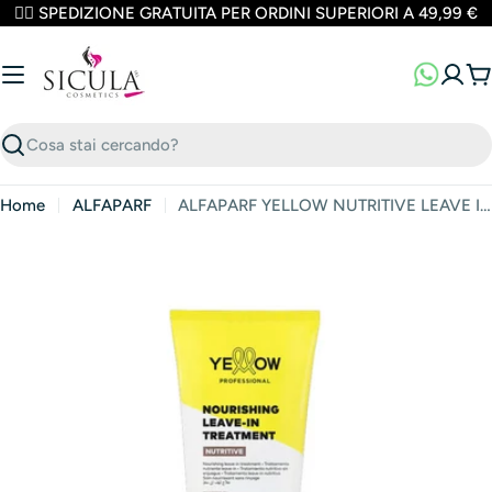
Vai
✌🏼 SPEDIZIONE GRATUITA PER ORDINI SUPERIORI A 49,99 €
al
contenuto
Ca
Cerca
Home
ALFAPARF
ALFAPARF YELLOW NUTRITIVE LEAVE IN TREATMENT 200ML
Apri media 0 in finestra modale