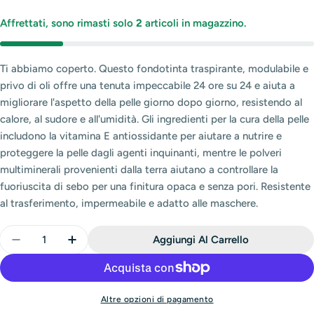
Affrettati, sono rimasti solo
2
articoli in magazzino.
Ti abbiamo coperto. Questo fondotinta traspirante, modulabile e
privo di oli offre una tenuta impeccabile 24 ore su 24 e aiuta a
migliorare l'aspetto della pelle giorno dopo giorno, resistendo al
calore, al sudore e all'umidità. Gli ingredienti per la cura della pelle
includono la vitamina E antiossidante per aiutare a nutrire e
proteggere la pelle dagli agenti inquinanti, mentre le polveri
multiminerali provenienti dalla terra aiutano a controllare la
fuoriuscita di sebo per una finitura opaca e senza pori. Resistente
al trasferimento, impermeabile e adatto alle maschere.
Quantità
Aggiungi Al Carrello
Diminuisci La Quantità Di REVLON FONDOTINTA OI
Aumenta La Quantità Di REVLON FONDOT
Altre opzioni di pagamento