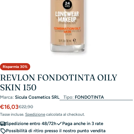
Risparmia
30%
REVLON FONDOTINTA OILY
SKIN 150
Marca:
Sicula Cosmetics SRL
Tipo:
FONDOTINTA
€16,03
Prezzo
Prezzo
€22,90
scontato
di
Tasse incluse.
Spedizione
calcolata al checkout.
listino
Spedizione entro 48/72h
Paga anche in 3 rate
Possibilità di ritiro presso il nostro punto vendita