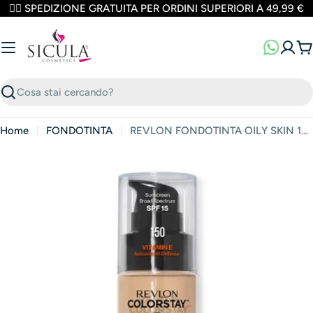
Vai
✌🏼 SPEDIZIONE GRATUITA PER ORDINI SUPERIORI A 49,99 €
al
contenuto
Ca
Cerca
Home
FONDOTINTA
REVLON FONDOTINTA OILY SKIN 150
Apri media 0 in finestra modale